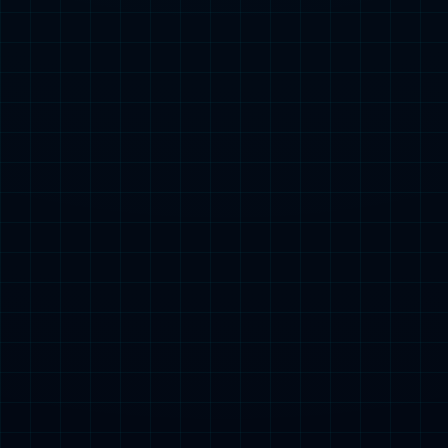
当今年会·jinnianhui(中国)唯一官网进入存量竞争
AI如何真正进入客户经营流程
重新理解汽车AI营销的落地路径
了解更多