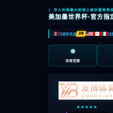
九游会J9