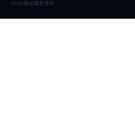
咨询
数据脱敏管理工具项目