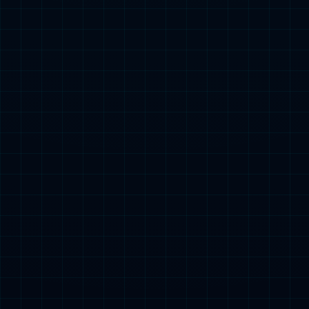
首页| J9九游国际集团中国官方网站| 本地算力与云端Token波峰外挂！
5月21日 敬请期待
了解更多